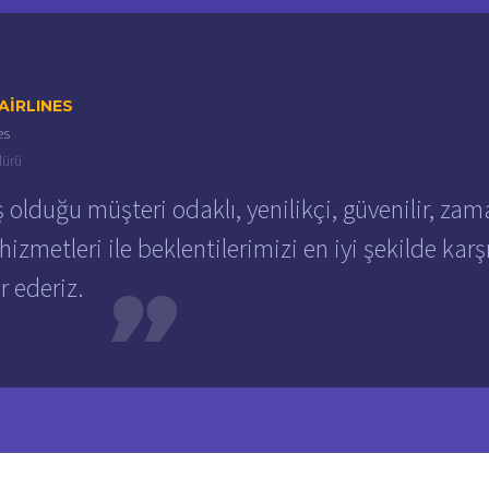
AIRLINES
es
dürü
olduğu müşteri odaklı, yenilikçi, güvenilir, zama
 hizmetleri ile beklentilerimizi en iyi şekilde karş
r ederiz.
