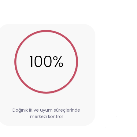
100%
41%
K ve uyum süreçlerinde merkezi kontrol
Ham veriyi anlamlı içgörüye
dönüştürerek yönetimsel karar
süreçlerini hızlandırır