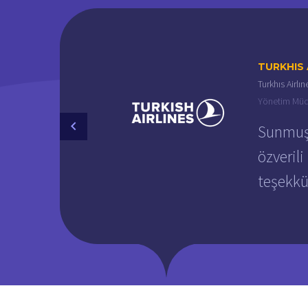
TURKHIS 
Turkhıs Airlın
Yönetim Mü
Sunmuş 
özverili
teşekkü