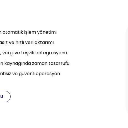
u
çek zamanlı veri analizi
formans ve verimlilik raporları
ar destek göstergeleri
tejik içgörü üretimi
Dağınık İ
ay raporlama ve görselleştirme
t!