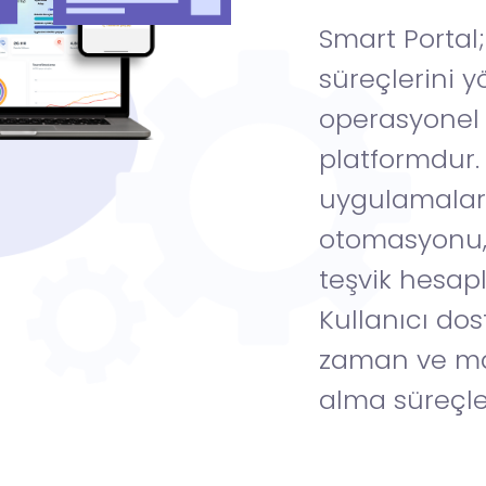
Smart Portal
süreçlerini y
operasyonel s
platformdur.
uygulamaları
otomasyonu, i
teşvik hesap
Kullanıcı dos
zaman ve mal
alma süreçler